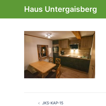
Zum
Haus Untergaisberg
Inhalt
springen
Beitragsnavigati
JKS-KAP-15