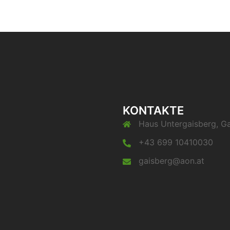
KONTAKTE
Haus Untergaisberg, Ga
+43 699 10410030
gaisberg@aon.at