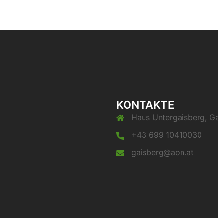
KONTAKTE
Haus Untergaisberg, Ga
+43 699 10410030
gaisberg@aon.at