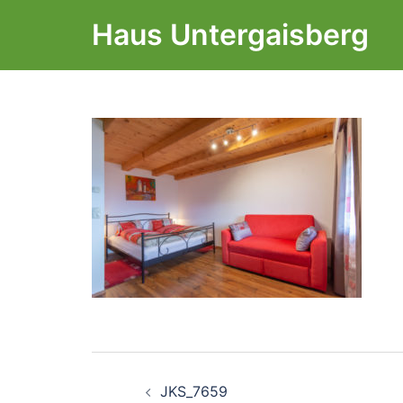
Zum
Haus Untergaisberg
Inhalt
springen
Beitragsnavigati
JKS_7659