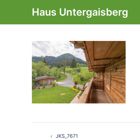
Zum
Haus Untergaisberg
Inhalt
springen
Beitragsnavigati
JKS_7671