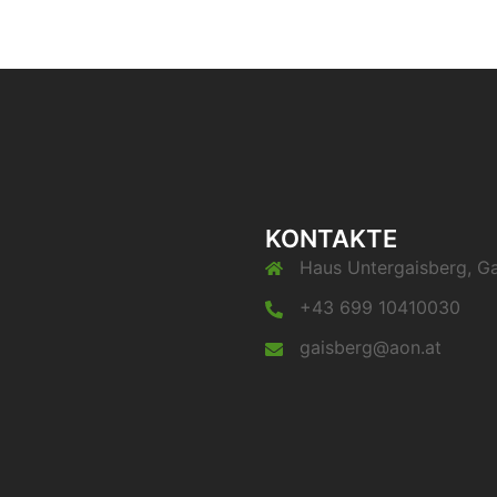
KONTAKTE
Haus Untergaisberg, Ga
+43 699 10410030
gaisberg@aon.at