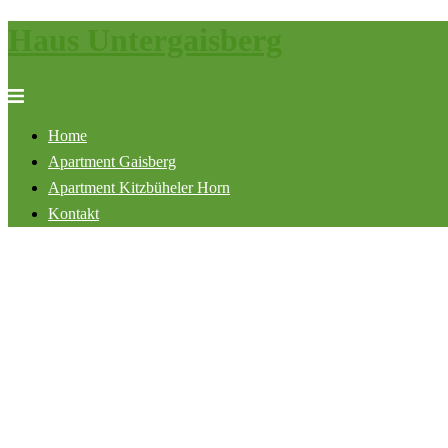
Haus Untergaisberg
Zum
Inhalt
springen
Menü
umschalten
Home
Apartment Gaisberg
Apartment Kitzbüheler Horn
Kontakt