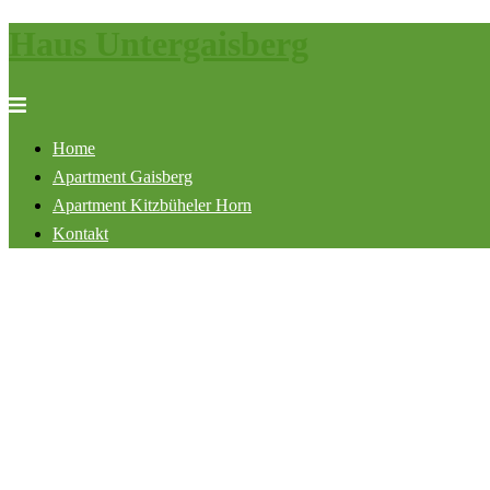
Haus Untergaisberg
Zum
Inhalt
springen
Menü
umschalten
Home
Apartment Gaisberg
Apartment Kitzbüheler Horn
Kontakt